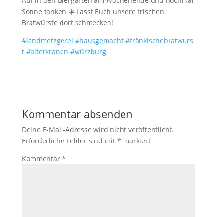
Auf in den Biergarten am Wochenende und nochmal
Sonne tanken
☀️
Lasst Euch unsere frischen
Bratwürste dort schmecken!
#
landmetzgerei
#
hausgemacht
#
fränkischebratwurs
t
#
alterkranen
#
würzburg
Kommentar absenden
Deine E-Mail-Adresse wird nicht veröffentlicht.
Erforderliche Felder sind mit
*
markiert
Kommentar
*