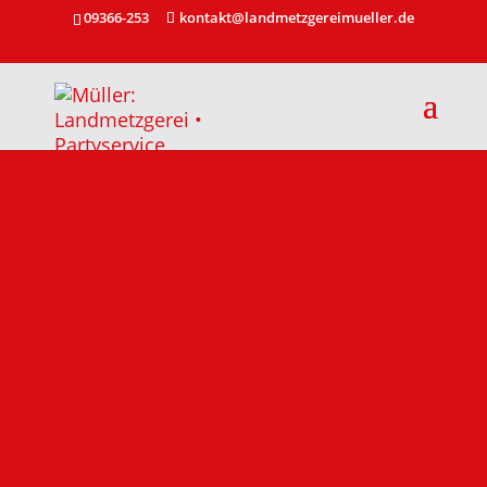
09366-253
kontakt@landmetzgereimueller.de